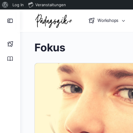
Über
Log In
Veranstaltungen
WordPress
Toggle
Workshops
Side
Panel
Fokus