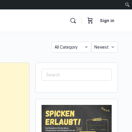
Sign in
Category
Sort
by
Search
for: