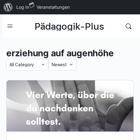
Über
Log In
Veranstaltungen
WordPress
Pädagogik-Plus
erziehung auf augenhöhe
Category
Sort
by