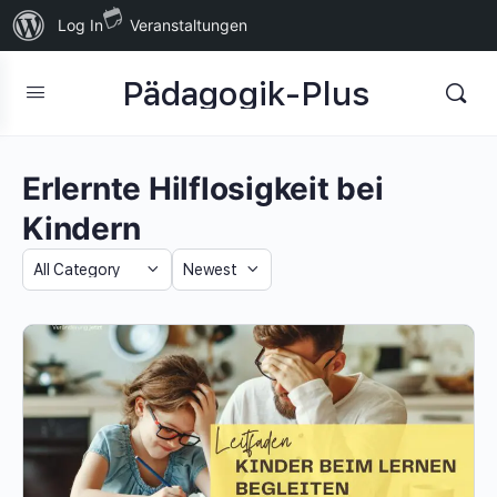
Über
Log In
Veranstaltungen
WordPress
Pädagogik-Plus
Erlernte Hilflosigkeit bei
Kindern
Category
Sort
by