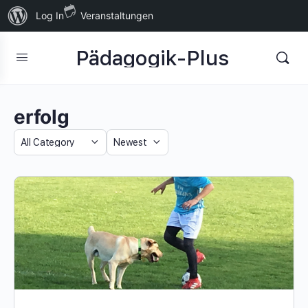
Über
Log In
Veranstaltungen
WordPress
Pädagogik-Plus
erfolg
Category
Sort
by