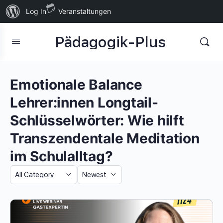
Über
Log In
Veranstaltungen
WordPress
Pädagogik-Plus
Emotionale Balance
Lehrer:innen Longtail-
Schlüsselwörter: Wie hilft
Transzendentale Meditation
im Schulalltag?
Category
Sort
by