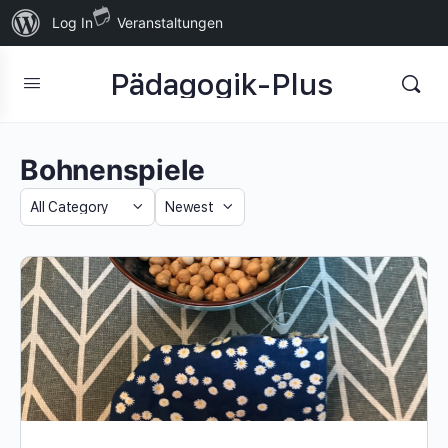
Über
Log In
Veranstaltungen
WordPress
Pädagogik-Plus
Bohnenspiele
Category
Sort
by