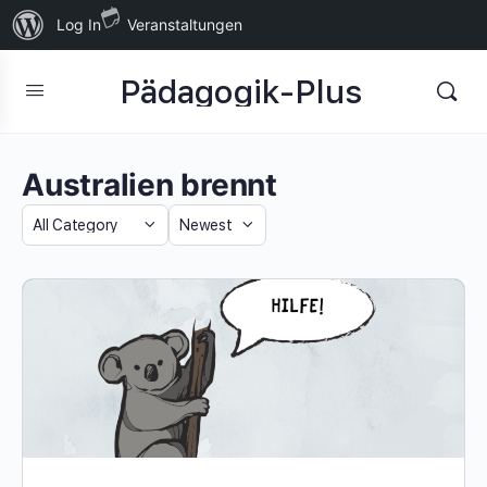
Über
Log In
Veranstaltungen
WordPress
Pädagogik-Plus
Australien brennt
Category
Sort
by