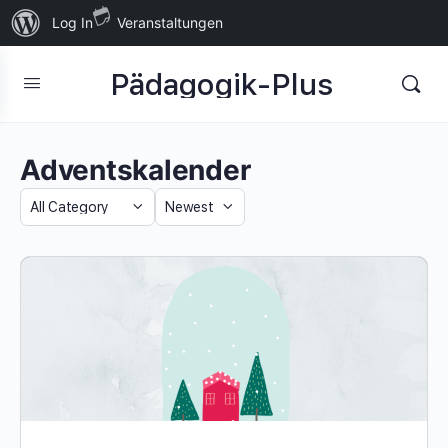
Über
Log In
Veranstaltungen
WordPress
Pädagogik-Plus
Adventskalender
Category
Sort
by