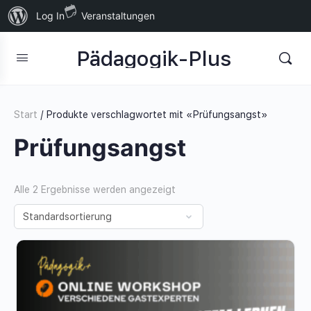
Über
Log In
Veranstaltungen
WordPress
Pädagogik-Plus
Start
/ Produkte verschlagwortet mit «Prüfungsangst»
Prüfungsangst
Alle 2 Ergebnisse werden angezeigt