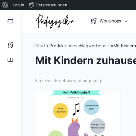
Über
Log In
Veranstaltungen
WordPress
Toggle
Workshops
Side
Panel
Start
/ Produkte verschlagwortet mit «Mit Kinder
Mit Kindern zuhaus
Einzelnes Ergebnis wird angezeigt