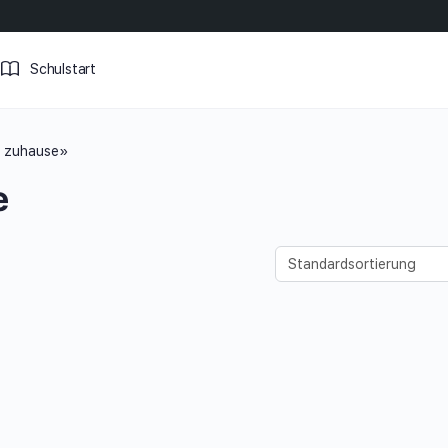
Schulstart
n zuhause»
e