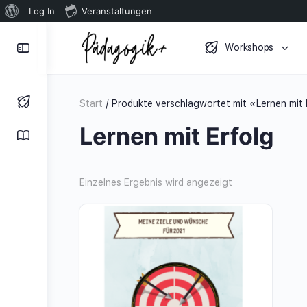
Über
Log In
Veranstaltungen
WordPress
Toggle
Workshops
Side
Panel
Start
/ Produkte verschlagwortet mit «Lernen mit 
Lernen mit Erfolg
Einzelnes Ergebnis wird angezeigt