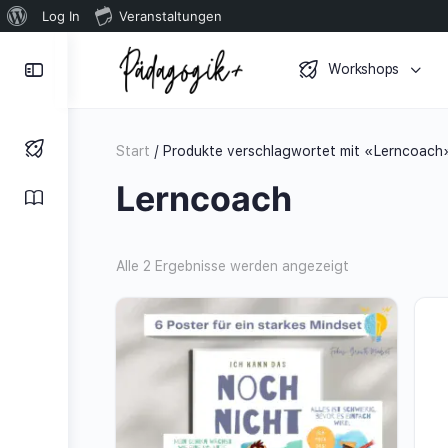
Über
Log In
Veranstaltungen
WordPress
Toggle
Workshops
Side
Panel
Start
/ Produkte verschlagwortet mit «Lerncoach
Lerncoach
Alle 2 Ergebnisse werden angezeigt