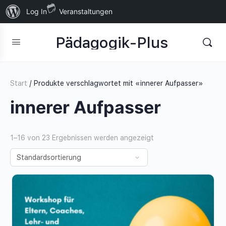
Über
Log In
Veranstaltungen
WordPress
Pädagogik-Plus
Start
/ Produkte verschlagwortet mit «innerer Aufpasser»
innerer Aufpasser
1–16 von 23 Ergebnissen werden angezeigt