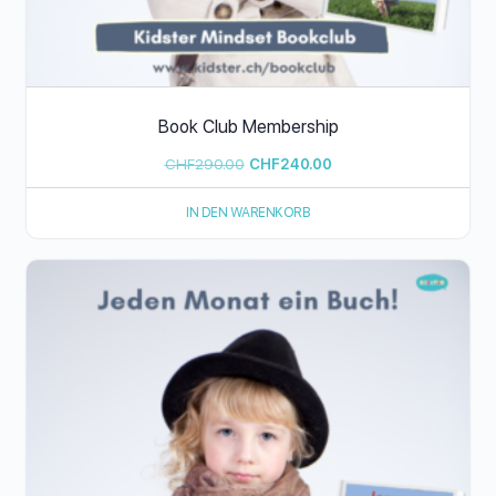
Book Club Membership
Ursprünglicher
Aktueller
CHF
290.00
CHF
240.00
Preis
Preis
IN DEN WARENKORB
war:
ist:
CHF290.00
CHF240.00.