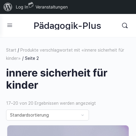
Über
Log In
Veranstaltungen
WordPress
Pädagogik-Plus
Start
/
Produkte verschlagwortet mit «innere sicherheit für
kinder»
/ Seite 2
innere sicherheit für
kinder
17–20 von 20 Ergebnissen werden angezeigt