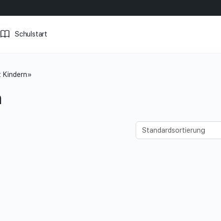
Schulstart
t Kindern»
n