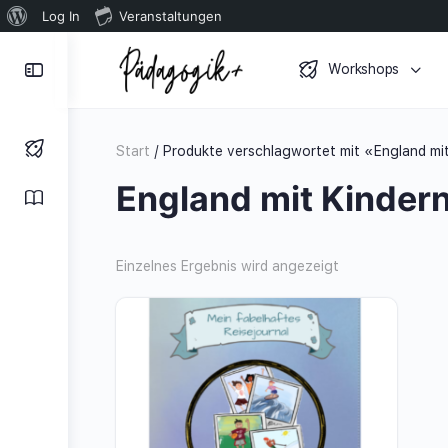
Über
Log In
Veranstaltungen
WordPress
Toggle
Workshops
Side
Panel
Start
/ Produkte verschlagwortet mit «England mi
England mit Kinder
Einzelnes Ergebnis wird angezeigt