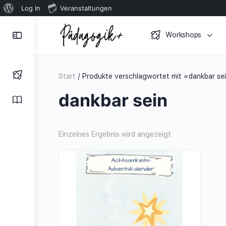
Über
Log In
Veranstaltungen
WordPress
Toggle
Workshops
Side
Panel
Start
/ Produkte verschlagwortet mit «dankbar se
dankbar sein
Einzelnes Ergebnis wird angezeigt