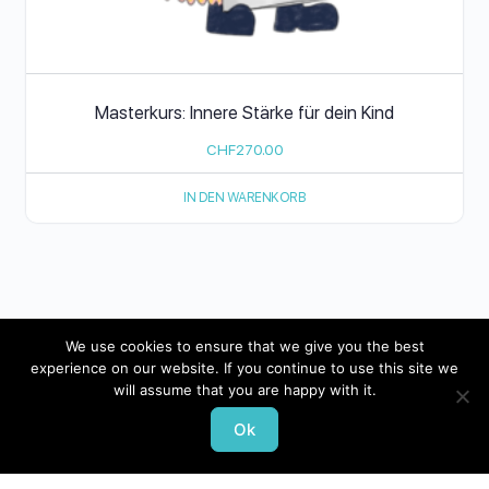
Masterkurs: Innere Stärke für dein Kind
CHF
270.00
IN DEN WARENKORB
We use cookies to ensure that we give you the best
experience on our website. If you continue to use this site we
© 2026 - Pädagogik-Plus
will assume that you are happy with it.
Datenschutz
Impressum
Ok