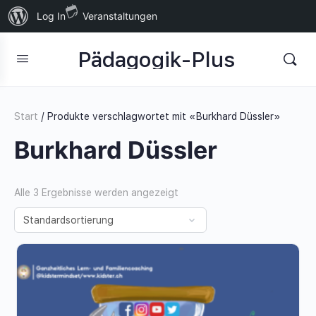
Über
Log In
Veranstaltungen
WordPress
Pädagogik-Plus
Start
/ Produkte verschlagwortet mit «Burkhard Düssler»
Burkhard Düssler
Alle 3 Ergebnisse werden angezeigt