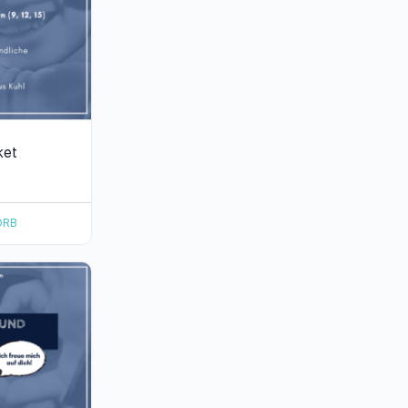
ket
ORB