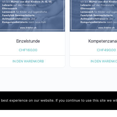
Einzelstunde
Kompetenzana
CHF
160.00
CHF
490.00
IN DEN WARENKORB
IN DEN WARENK
Impressum
best experience on our website. If you continue to use this site we wil