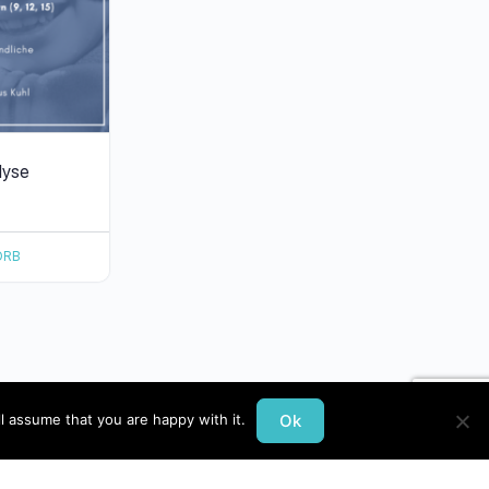
lyse
ORB
Ok
l assume that you are happy with it.