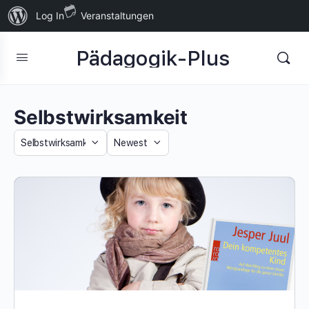
Über
Log In
Veranstaltungen
WordPress
Pädagogik-Plus
Selbstwirksamkeit
Category
Sort
by