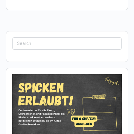
Search
for: