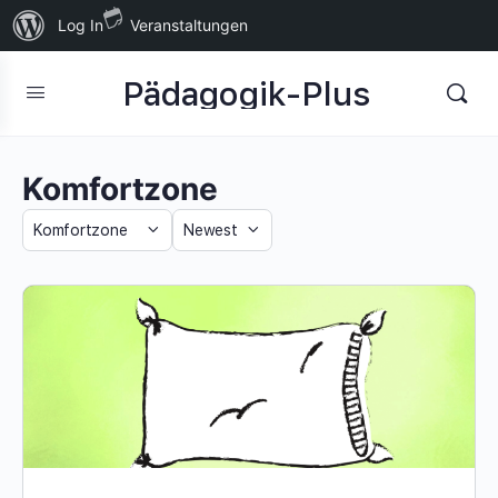
Über
Log In
Veranstaltungen
WordPress
Pädagogik-Plus
Komfortzone
Category
Sort
by