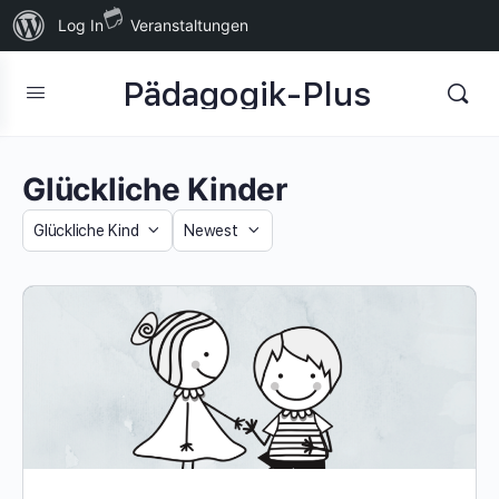
Über
Log In
Veranstaltungen
WordPress
Pädagogik-Plus
Glückliche Kinder
Category
Sort
by