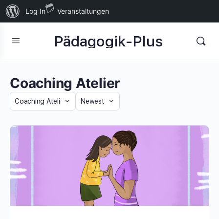
Über
Log In
Veranstaltungen
WordPress
Pädagogik-Plus
Coaching Atelier
Category
Sort
by